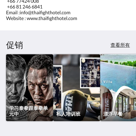
+66 77424 008
或
+66 81 246 6841
向
Email :info@thaifighthotel.com
右
Website : www.thaifighthotel.com
滑
动，
或
点
促销
击
查看所有
下
一
页
或
上
一
页
按
钮。
学习泰拳跟泰拳单
元中
私人培训班
漂浮早餐