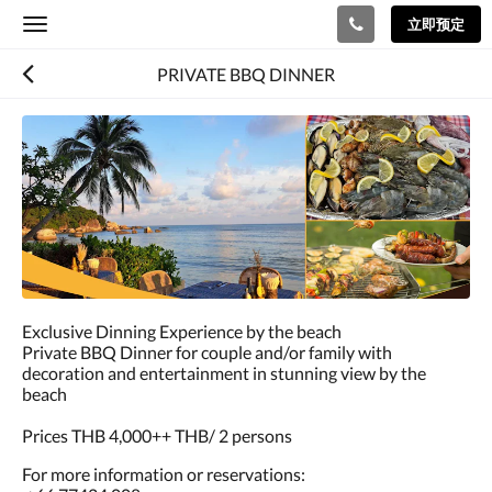
立即预定
Toggle
navigation
PRIVATE BBQ DINNER
下
面
是
一
个
轮
播
插
件
(Carousel)。
Exclusive Dinning Experience by the beach
要
Private BBQ Dinner for couple and/or family with
浏
decoration and entertainment in stunning view by the
览
beach
图
片，
Prices THB 4,000++ THB/ 2 persons
请
向
For more information or reservations:
左