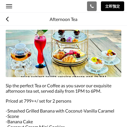
立即预定
Toggle
navigation
Afternoon Tea
Sip the perfect Tea or Coffee as you savor our exquisite
afternoon tea set, served daily from 1PM to 6PM.
Priced at 799++/ set for 2 persons
-Smashed Grilled Banana with Coconut-Vanilla Caramel
-Scone
-Banana Cake
-Coconut Cream Mini Cookies