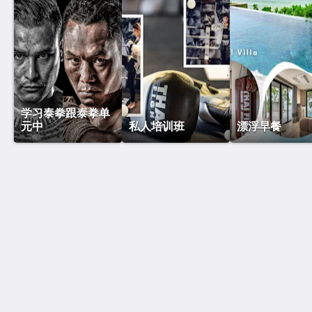
学习泰拳跟泰拳单
元中
私人培训班
漂浮早餐
泰战酒店
Maret
Koh Samui Suratthani 84310
Thailand
+66 77 424 008
info@thaifighthotel.com