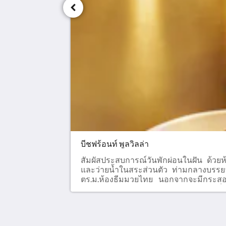
บีชฟร้อนท์ พูลวิลล่า
สัมผัสประสบการณ์วันพักผ่อนในฝัน ด้วยห
และว่ายน้ำในสระส่วนตัว ท่ามกลางบรรยากา
ตร.ม.ห้องธีมมวยไทย นอกจากจะมีกระสอบ
ยอดมวยไทยในรูปแบบของคุณ ไม่ว่าจะเป็นม