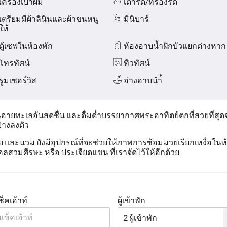
เครื่องเป่าผม
เตารีด/ที่รองรีด
เตรียมมีผ้าลินินและผ้าขนหนู
มินิบาร์
ให้
ตู้เซฟในห้องพัก
ห้องอาบน้ำฝักบัวแยกต่างหาก
โทรทัศน์
ทิวทัศน์
รูมเซอร์วิส
อ่างอาบนำ้
่นอายทะเลอันสดชื่น และดื่มด่ำบรรยากาศพระอาทิตย์ตกที่สวยที่ส
ย่างลงตัว
ละนวม ยังมีอุปกรณ์ที่จะช่วยให้ภาพการซ้อมมวยเรียกเหงื่อใน
วมศีรษะ หรือ ประเจียดแขน ที่เราจัดไว้ให้อีกด้วย
ช็คเอ้าท์
ผู้เข้าพัก