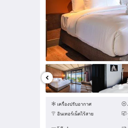
ต่าง
ได้
โดย
กด
ปุ่ม
ต่อ
ไป
และ
ก่อน
หน้า
สิ่ง
อำนวย
ความ
เครื่องปรับอากาศ
สะดวก
อินเทอร์เน็ตไร้สาย