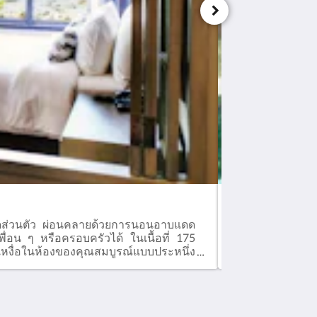
เอ็กซ์ครูซีฟ พูลวิ
ายหาดส่วนตัว ผ่อนคลายด้วยการนอนอาบแดด
เราขอมอบความสะ
ื่อน ๆ หรือครอบครัวได้ ในเนื้อที่ 175
สามารถจัดบาร์บีค
หงื่อในห้องของคุณสมบูรณ์แบบประหนึ่ง
กระสอบทราย และ
จะเป็นมงคลสวมศีร