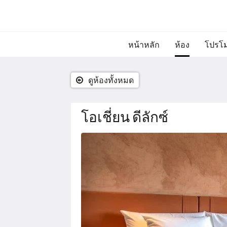
หน้าหลัก
ห้อง
โปรโม
ดูห้องทั้งหมด
โอเชี่ยน ดีลักซ์
ด้าน
ล่าง
คือ
ตัว
เลื่อน
คุณ
สามารถ
เลือก
ดู
รูปภาพ