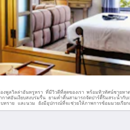
้องพูลวิลล่าอันหรูหรา ที่มีวิวดีที่สุดของเรา พร้อมทิวทัศน์ช
ศอันเงียบสงบร่มรื่น ยามค่ำคืนสามารถจัดปาร์ตี้ริมสระน้ำกับเพ
ทราย และนวม ยังมีอุปกรณ์ที่จะช่วยให้ภาพการซ้อมมวยเรียกเ
งคลสวมศีรษะ หรือ ประเจียดแขน ที่เราจัดไว้ให้อีกด้วย