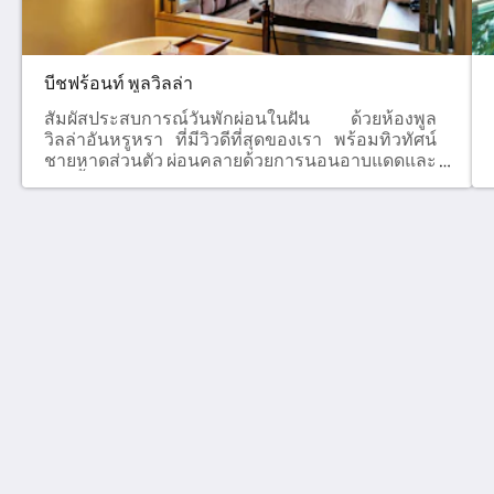
บีชฟร้อนท์ พูลวิลล่า
สัมผัสประสบการณ์วันพักผ่อนในฝัน ด้วยห้องพูล
วิลล่าอันหรูหรา ที่มีวิวดีที่สุดของเรา พร้อมทิวทัศน์
ชายหาดส่วนตัว ผ่อนคลายด้วยการนอนอาบแดดและ
ว่ายน้ำในสระส่วนตัว ท่ามกลางบรรยากาศอันเงียบ
สงบร่มรื่น ยามค่ำคืนสามารถจัดปาร์ตี้ริมสระน้ำกับ
เพื่อน ๆ หรือครอบครัวได้ ในเนื้อที่ 175 ตร.ม.ห้องธีม
มวยไทย นอกจากจะมีกระสอบทราย และนวม ยังมี
อุปกรณ์ที่จะช่วยให้ภาพการซ้อมมวยเรียกเหงื่อใน
โรงแรมไทยไฟท์ - สมุย
ห้องของคุณสมบูรณ์แบบประหนึ่งยอดมวยไทยในรูป
26/1-3 Moo.3 Tambon Maret , Lamai Beach
แบบของคุณ ไม่ว่าจะเป็นมงคลสวมศีรษะ หรือ
Koh Samui Suratthani 84310
ประเจียดแขน ที่เราจัดไว้ให้อีกด้วย
Thailand
+66 77 424 008
info@thaifighthotel.com
โซเชียลมีเดีย