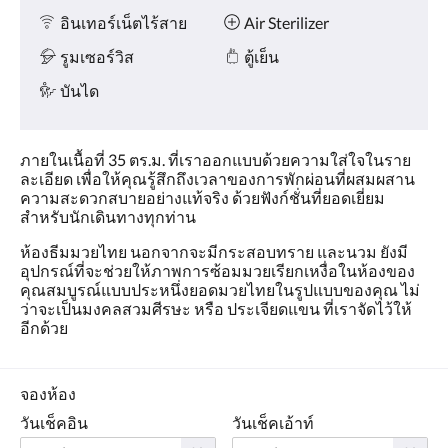
อินเทอร์เน็ตไร้สาย
Air Sterilizer
รูมเซอร์วิส
ตู้เย็น
บันได
ภายในเนื้อที่ 35 ตร.ม. ที่เราออกแบบด้วยความใส่ใจในราย
ละเอียด เพื่อให้คุณรู้สึกถึงเวลาของการพักผ่อนที่ผสมผสาน
ความสะดวกสบายอย่างแท้จริง ด้วยฟังก์ชั่นที่ยอดเยี่ยม
สำหรับนักเดินทางทุกท่าน
ห้องธีมมวยไทย นอกจากจะมีกระสอบทราย และนวม ยังมี
อุปกรณ์ที่จะช่วยให้ภาพการซ้อมมวยเรียกเหงื่อในห้องของ
คุณสมบูรณ์แบบประหนึ่งยอดมวยไทยในรูปแบบของคุณ ไม่
ว่าจะเป็นมงคลสวมศีรษะ หรือ ประเจียดแขน ที่เราจัดไว้ให้
อีกด้วย
จองห้อง
วันเช็คอิน
วันเช็คเอ้าท์