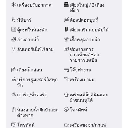
หรือ
ความ
เครื่องปรับอากาศ
เตียงใหญ่ / 2 เตียง
กด
สะดวก
เดี่ยว
ที่
ปุ่ม
มินิบาร์
ห้องปลอดบุหรี่
ต่อ
ไป
ตู้เซฟในห้องพัก
เตียงเสริมแบบพับได้
และ
อ่างอาบนำ้
เสื้อคลุมอาบน้ำ
ก่อน
หน้า
อินเทอร์เน็ตไร้สาย
ช่องรายการ
ดาวเทียม/ ช่อง
รายการเคเบิล
เตียงเด็กอ่อน
โต๊ะทำงาน
บริการรูมเซอร์วิสทุก
เครื่องเป่าผม
วัน
เตารีด/ที่รองรีด
เตรียมมีผ้าลินินและ
ผ้าขนหนูให้
ห้องอาบน้ำฝักบัวแยก
โทรศัพท์
ต่างหาก
โทรทัศน์
เครื่องชงชา/กาแฟ