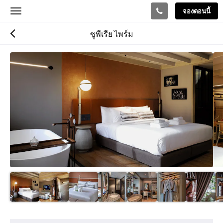
จองตอนนี้
Toggle
navigation
ซูพีเรีย ไพร์ม
ด้าน
ล่าง
คือ
ตัว
เลื่อน
คุณ
สามารถ
เลือก
ดู
รูปภาพ
ต่าง
ได้
โดย
เลื่อน
ไป
ซ้าย
หรือ
สิ่ง
ขวา
อำนวย