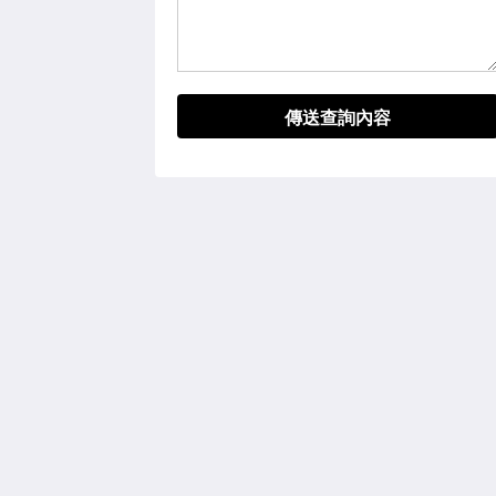
傳送查詢內容
泰國搏擊酒店
Thawee Rat Phakdi
Koh Samui Suratthani 84310
Thailand
+66 77 424 008
info@thaifighthotel.com
2026
All rights reserved