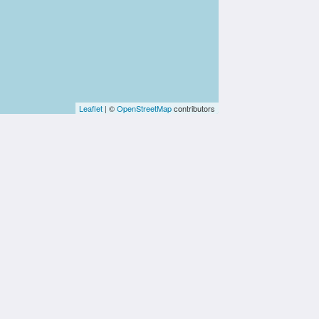
Leaflet
| ©
OpenStreetMap
contributors
社群媒體
Powered by
Canvas