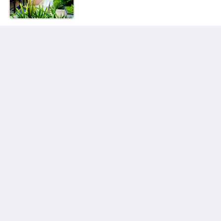
泰國搏擊酒店
Thawee Rat Phakdi
Koh Samui Suratthani 84310
Thailand
+66 77 424 008
info@thaifighthotel.com
社群媒體
Site Map
主頁
房間