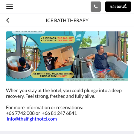
จองตอนนี้
Toggle
navigation
ICE BATH THERAPY
When you stay at the hotel, you could plunge into a deep
recovery. Feel strong, fresher, and fully alive.
For more information or reservations:
+66 7742 008 or +66 81 247 6841
info@thaifighthotel.com