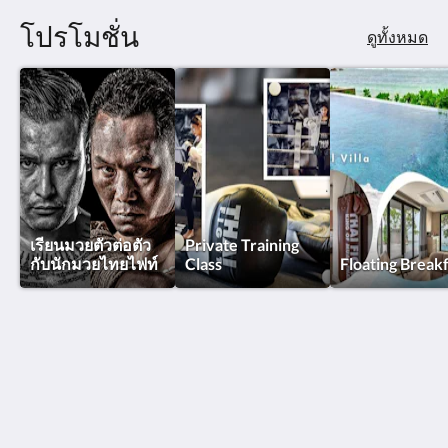
โปรโมชั่น
ดูทั้งหมด
เรียนมวยตัวต่อตัว
Private Training
กับนักมวยไทยไฟท์
Class
Floating Break
โรงแรมไทยไฟท์ - สมุย
26/1-3 Moo.3 Tambon Maret , Lamai Beach
Koh Samui Suratthani 84310
Thailand