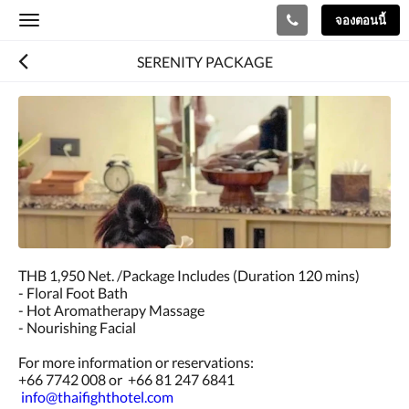
จองตอนนี้
Toggle
navigation
SERENITY PACKAGE
THB 1,950 Net. /Package Includes (Duration 120 mins)
- Floral Foot Bath
- Hot Aromatherapy Massage
- Nourishing Facial
For more information or reservations:
+66 7742 008 or +66 81 247 6841
info@thaifighthotel.com