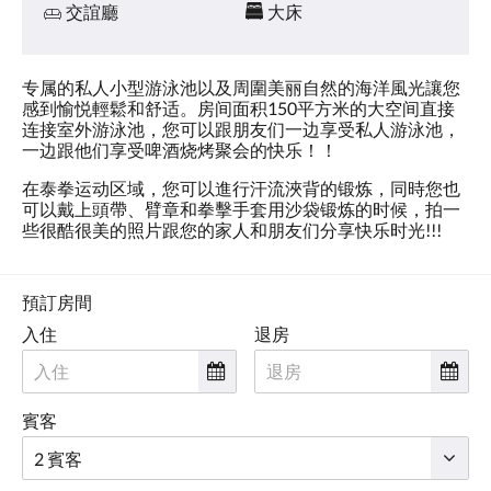
交誼廳
大床
专属的私人小型游泳池以及周圍美丽自然的海洋風光讓您
感到愉悦輕鬆和舒适。房间面积150平方米的大空间直接
连接室外游泳池，您可以跟朋友们一边享受私人游泳池，
一边跟他们享受啤酒烧烤聚会的快乐！！
在泰拳运动区域，您可以進行汗流浹背的锻炼，同時您也
可以戴上頭帶、臂章和拳擊手套用沙袋锻炼的时候，拍一
些很酷很美的照片跟您的家人和朋友们分享快乐时光!!!
預訂房間
入住
退房
賓客