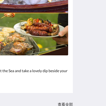
t the Sea and take a lovely dip beside your
查看全部