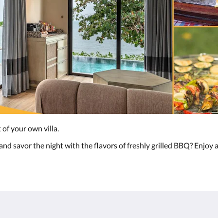
 of your own villa.
nd savor the night with the flavors of freshly grilled BBQ? Enjoy a