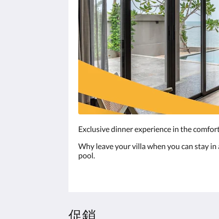
Exclusive dinner experience in the comfort
Why leave your villa when you can stay in a
pool.
促銷