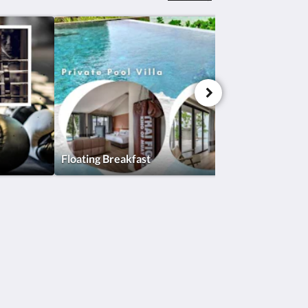
Floating Breakfast
社群媒體