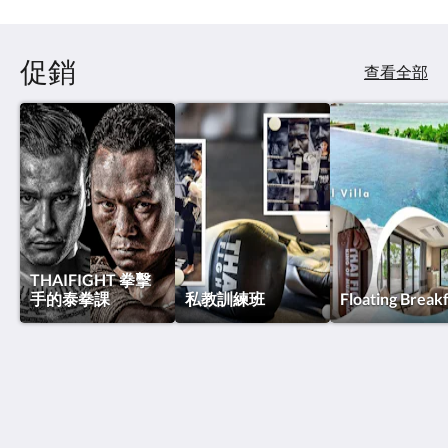
點
擊
「下
促銷
一
查看全部
個」
和
「上
一
個」
按
鈕，
即
可
查
看
THAIFIGHT 拳擊
影
手的泰拳課
私教訓練班
Floating Break
像。
泰國搏擊酒店
Thawee Rat Phakdi
Koh Samui Suratthani 84310