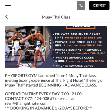
立即預訂
Toggle
navigation
Muay Thai Class
以
下
是
浮
動
切
換
檢
視。
請
PHYSPORTS GYM Launched 1-on-1 Muay Thai class,
向
inviting boxing experience at Thai Fight Hotel "The king of
左
Muay Thai" started BEGINNING - ADVANCE CLASS.
或
向
OPERATION TIME EVERY DAY: 7.00 - 21.00
右
CONTACT: 077- 424-008 #7 or e-mail at
滑
rsvn@thaifighthotel.com
動，
*** BOOKING IN ADVANCE 1 -2 DAYS BEFORE***
或