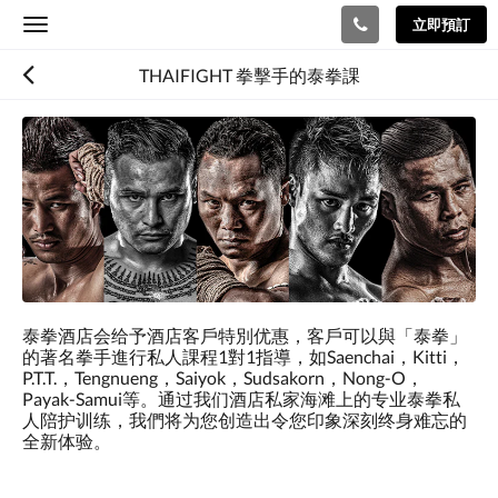
立即預訂
Toggle
navigation
THAIFIGHT 拳擊手的泰拳課
泰拳酒店会给予酒店客戶特別优惠，客戶可以與「泰拳」
的著名拳手進行私人課程1對1指導，如Saenchai，Kitti，
P.T.T.，Tengnueng，Saiyok，Sudsakorn，Nong-O，
Payak-Samui等。通过我们酒店私家海滩上的专业泰拳私
人陪护训练，我們将为您创造出令您印象深刻终身难忘的
全新体验。